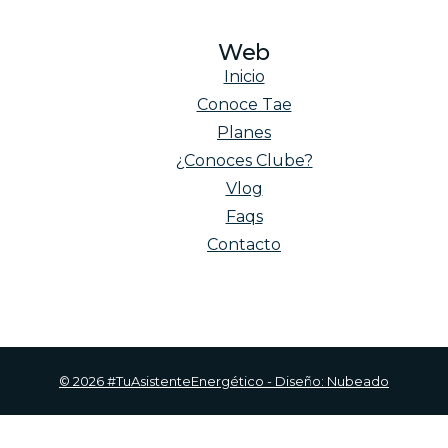
Web
Inicio
Conoce Tae
Planes
¿Conoces Clube?
Vlog
Faqs
Contacto
© 2026 #TuAsistenteEnergético - Diseño: Nubeado