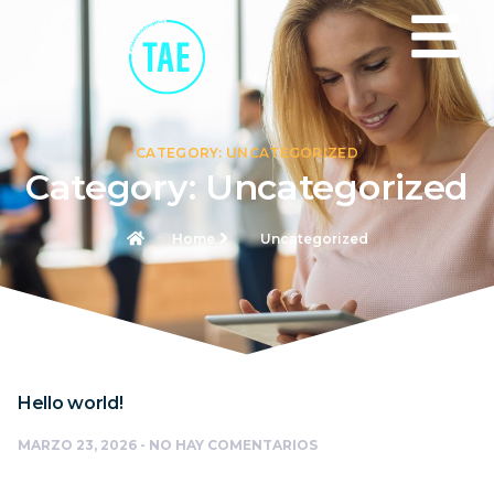
CATEGORY: UNCATEGORIZED
Category: Uncategorized
Home
Uncategorized
Hello world!
MARZO 23, 2026
NO HAY COMENTARIOS